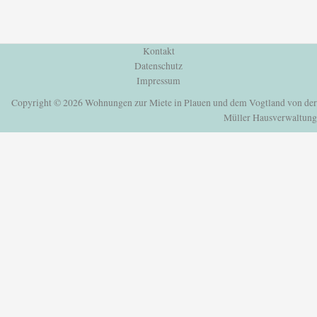
Kontakt
Datenschutz
Impressum
Copyright © 2026 Wohnungen zur Miete in Plauen und dem Vogtland von der
Müller Hausverwaltung
Einloggen oder Registrieren
um deine Lieblingshäuser und mehr zu speichern
Einloggen oder Registrieren
um deine Lieblingshäuser und mehr zu speichern
Alle Login Optionen
E-Mail
Passwort