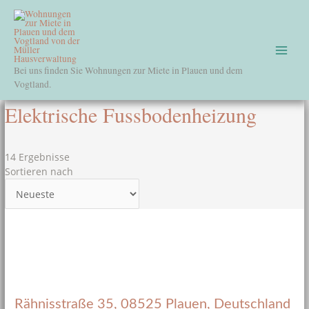
Zum
Main
Inhalt
springen
Menu
Bei uns finden Sie Wohnungen zur Miete in Plauen und dem
Vogtland.
Elektrische Fussbodenheizung
14 Ergebnisse
Sortieren nach
Rähnisstraße 35, 08525 Plauen, Deutschland