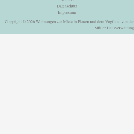
Datenschutz
Impressum
Copyright © 2026 Wohnungen zur Miete in Plauen und dem Vogtland von der
Müller Hausverwaltung
Einloggen oder Registrieren
um deine Lieblingshäuser und mehr zu speichern
Einloggen oder Registrieren
um deine Lieblingshäuser und mehr zu speichern
Alle Login Optionen
E-Mail
Passwort
Passwort vergessen?