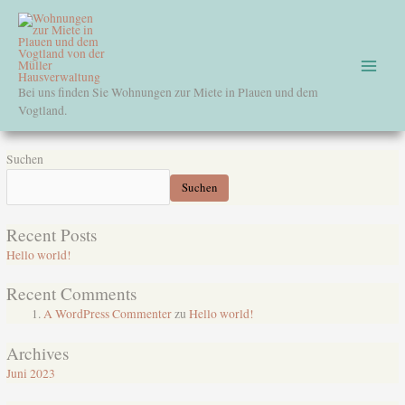
Zum
Main
Inhalt
springen
Menu
Bei uns finden Sie Wohnungen zur Miete in Plauen und dem
Vogtland.
Suchen
Suchen
Recent Posts
Hello world!
Recent Comments
A WordPress Commenter
zu
Hello world!
Archives
Juni 2023