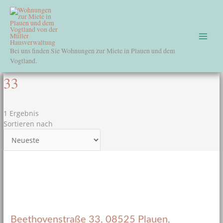
Zum
Main
Inhalt
springen
Menu
Bei uns finden Sie Wohnungen zur Miete in Plauen und dem
Vogtland.
33
1 Ergebnis
Sortieren nach
Beethovenstraße 33, 08525 Plauen,