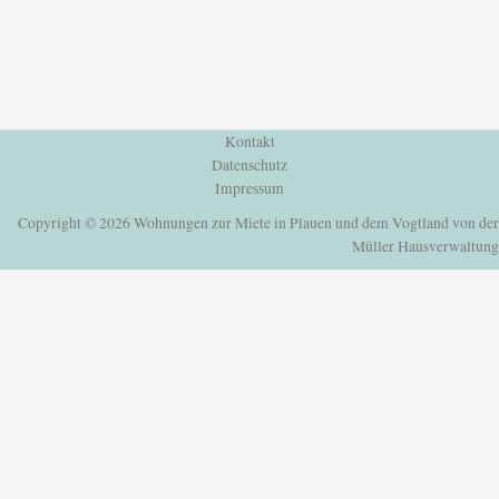
Kontakt
Datenschutz
Impressum
Copyright © 2026 Wohnungen zur Miete in Plauen und dem Vogtland von der
Müller Hausverwaltung
Einloggen oder Registrieren
um deine Lieblingshäuser und mehr zu speichern
Einloggen oder Registrieren
um deine Lieblingshäuser und mehr zu speichern
Alle Login Optionen
E-Mail