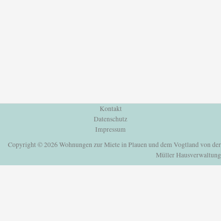
Kontakt
Datenschutz
Impressum
Copyright © 2026 Wohnungen zur Miete in Plauen und dem Vogtland von der
Müller Hausverwaltung
Einloggen oder Registrieren
um deine Lieblingshäuser und mehr zu speichern
Einloggen oder Registrieren
um deine Lieblingshäuser und mehr zu speichern