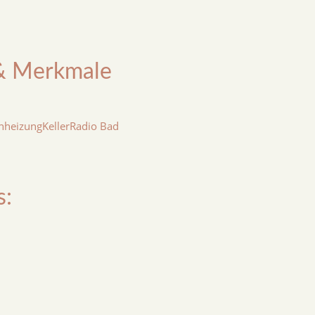
& Merkmale
enheizung
Keller
Radio Bad
Fragen Sie einen Agenten nac