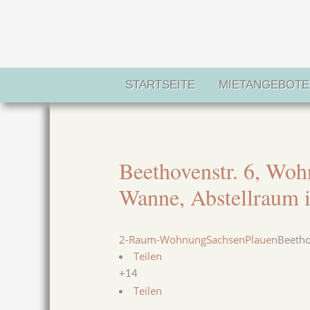
Zum
Inhalt
springen
STARTSEITE
MIETANGEBOTE
Post
navigation
Beethovenstr. 6, Wo
Wanne, Abstellraum 
2-Raum-Wohnung
Sachsen
Plauen
Beetho
Teilen
+14
Teilen