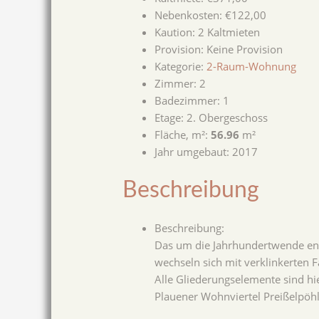
Nebenkosten
:
€122,00
Kaution
:
2 Kaltmieten
Provision
:
Keine Provision
Kategorie
:
2-Raum-Wohnung
Zimmer
:
2
Badezimmer
:
1
Etage
:
2. Obergeschoss
Fläche, m²
:
56.96
m²
Jahr umgebaut
:
2017
Beschreibung
Beschreibung
:
Das um die Jahrhundertwende ents
wechseln sich mit verklinkerten F
Alle Gliederungselemente sind h
Plauener Wohnviertel Preißelpöhl