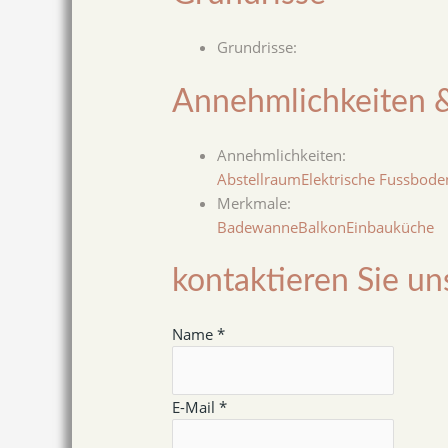
Grundrisse
:
Annehmlichkeiten 
Annehmlichkeiten
:
Abstellraum
Elektrische Fussbod
Merkmale
:
Badewanne
Balkon
Einbauküche
Name *
E-Mail *